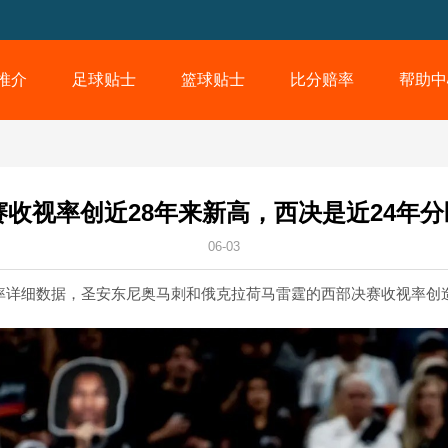
推介
足球贴士
篮球贴士
比分赔率
帮助中
赛收视率创近28年来新高，西决是近24年
06-03
视率详细数据，圣安东尼奥马刺和俄克拉荷马雷霆的西部决赛收视率创