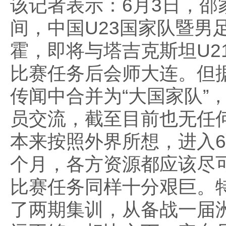
该记者表示：6月3日，
间，中国U23国家队暨男
霍，即将与塔吉克斯坦U2
比赛任务后会师大连。但
传闻中合并为“大国家队”
员交流，截至目前也无任
本来按照外界所想，进入
个月，各方资源都应该尽
比赛任务同样十分艰巨。
了两期集训，从备战一届