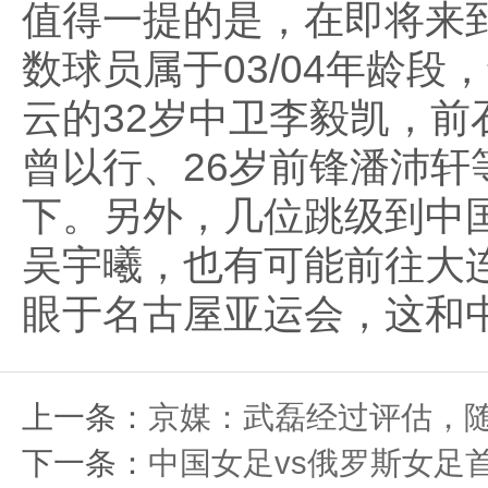
值得一提的是，在即将来
数球员属于03/04年龄
云的32岁中卫李毅凯，前
曾以行、26岁前锋潘沛轩
下。另外，几位跳级到中
吴宇曦，也有可能前往大
眼于名古屋亚运会，这和
上一条：
京媒：武磊经过评估，
下一条：
中国女足vs俄罗斯女足