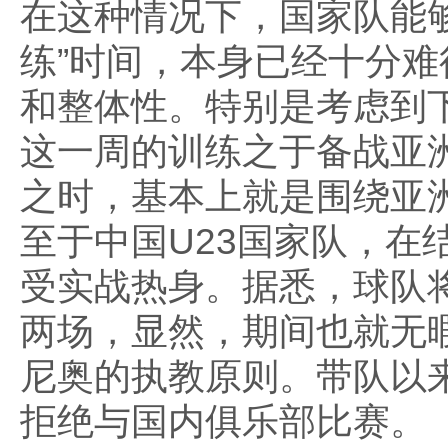
在这种情况下，国家队能
练”时间，本身已经十分
和整体性。特别是考虑到
这一周的训练之于备战亚
之时，基本上就是围绕亚
至于中国U23国家队，
受实战热身。据悉，球队将
两场，显然，期间也就无
尼奥的执教原则。带队以
拒绝与国内俱乐部比赛。