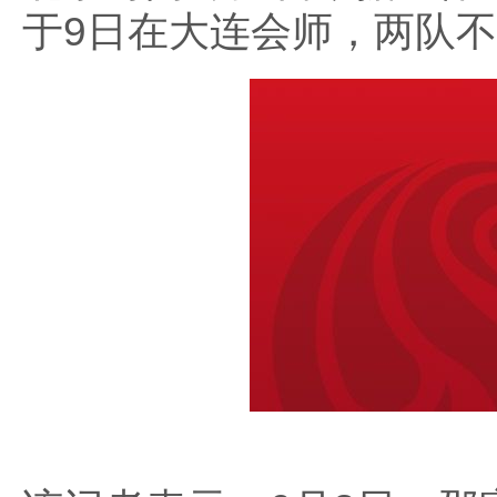
于9日在大连会师，两队