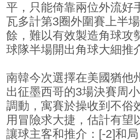
平，只能倚靠兩位外流好
瓦多計第3圈外圍賽上半場
餘，難以有效製造角球攻
球隊半場開出角球大細推介：
南韓今次選擇在美國猶他
出征墨西哥的3場決賽周
調動，寓賽於操收到不俗
用冒險求大捷，估計有望
讓球主客和推介：[-2]和局