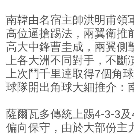
南韓由名宿主帥洪明甫領軍，
高位逼搶踢法，兩翼衛推
高大中鋒曹圭成，兩翼側
上各大洲不同對手，不斷演
上次鬥千里達取得7個角
球隊開出角球大細推介：南韓
薩爾瓦多傳統上踢4-3-3
偏向保守，由於大部份主