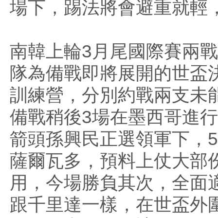
場下，踢法將會避重就輕
南韓上輪3月尾國際賽兩
隊為備戰即將展開的世盃
訓練營，分別約戰兩支未
備戰稍後3場在墨西哥進
箭頭孫興民正選領軍下，5
薩爾瓦多，預料上仗大部
用，今場勝負其次，全面
跟千里達一樣，在世盃外