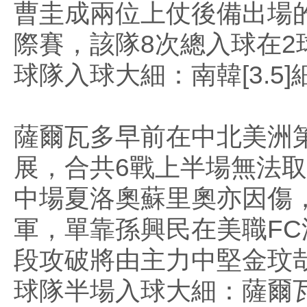
曹圭成兩位上仗後備出場
際賽，該隊8次總入球在
球隊入球大細：南韓[3.5]
薩爾瓦多早前在中北美洲
展，合共6戰上半場無法
中場夏洛奧蘇里奧亦因傷
軍，單靠孫興民在美職F
段攻破將由主力中堅金玟
球隊半場入球大細：薩爾瓦多