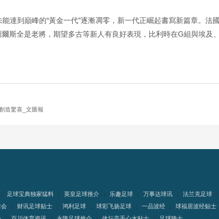
能達到巔峰的“黃金一代”逐漸凋零，新一代正崛起書寫新篇章。法
圖爾斯全是老將，期望多古等新人有良好表現，比利時在G組與埃及
創造驚喜_文匯報
|
足球宝典独家猛料
|
英皇足球推介
|
乐趣足球
|
万事达球讯
|
法兰克足球
|
球会
|
财讯足球贴士
|
鸿利足球
|
球彩飞扬足球
|
一品波经
|
球福居波经贴士
经
|
百川体育资讯
|
永隆足球推介
|
体坛高手心水贴士
|
足球骑士