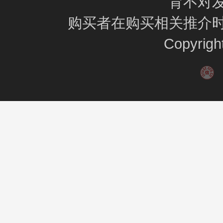
育不对
购买者在购买相关推介
Copyrigh