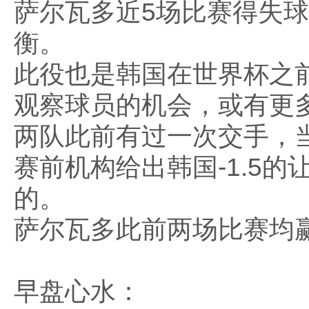
萨尔瓦多近5场比赛得失球
衡。
此役也是韩国在世界杯之
观察球员的机会，或有更
两队此前有过一次交手，当
赛前机构给出韩国-1.5
的。
萨尔瓦多此前两场比赛均
早盘心水：