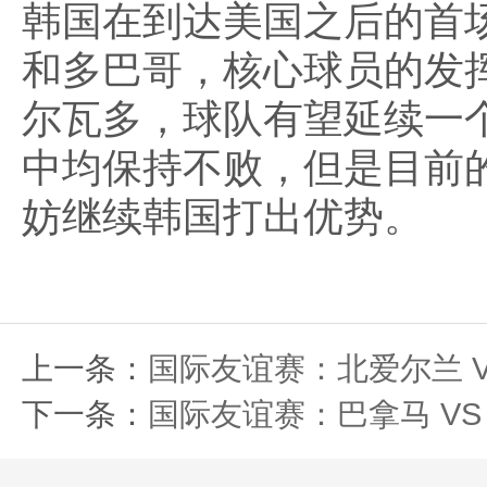
韩国在到达美国之后的首场
和多巴哥，核心球员的发
尔瓦多，球队有望延续一
中均保持不败，但是目前
妨继续韩国打出优势。
上一条：
国际友谊赛：北爱尔兰 V
下一条：
国际友谊赛：巴拿马 VS