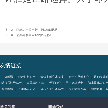
上一条：
阿根杯 巴拉卡斯中央队vs飓风队
下一条：
热身赛 格鲁吉亚vs罗马尼亚
友情链接
广体球讯
|
烽行好料贴士
|
辉煌足球心水竞技
|
金巴伦足球推介
|
足球宝典
球福居波经贴士
|
皇牌猛料推荐
|
天王球会
|
第一赛场贴士
|
迪丰盈体育贴
智博球讯
|
百川体育资讯
|
体坛高手心水贴士
|
德胜球道内幕
|
永隆足球推
常见问题
网站导航