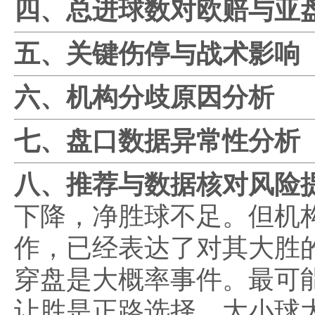
四、总进球数对欧赔与亚
五、关键伤停与战术影响
六、机构分歧原因分析
七、盘口数据异常性分析
八、推荐与数据核对
风险
下降，净胜球不足。但机
作，已经表达了对其大胜
穿盘是大概率事件。最可能的
让胜是正路选择。大小球