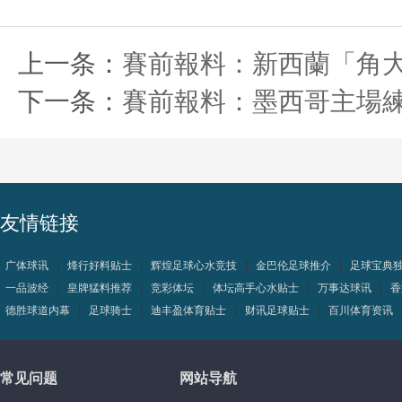
上一条：
賽前報料：新西蘭「角
下一条：
賽前報料：墨西哥主場
友情链接
广体球讯
|
烽行好料贴士
|
辉煌足球心水竞技
|
金巴伦足球推介
|
足球宝典
一品波经
|
皇牌猛料推荐
|
竞彩体坛
|
体坛高手心水贴士
|
万事达球讯
|
香
德胜球道内幕
|
足球骑士
|
迪丰盈体育贴士
|
财讯足球贴士
|
百川体育资讯
常见问题
网站导航