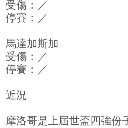
受傷：／
停賽：／
馬達加斯加
受傷：／
停賽：／
近況
摩洛哥是上屆世盃四強份