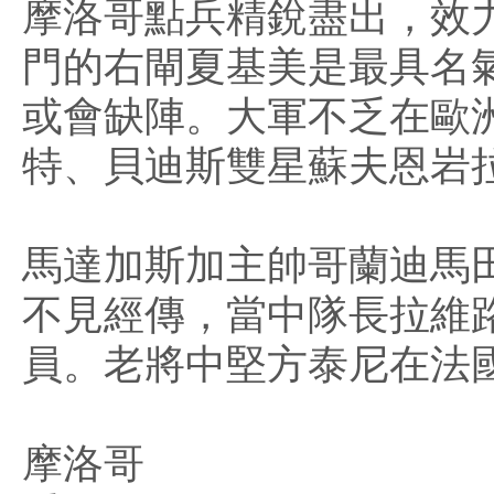
摩洛哥點兵精銳盡出，效
門的右閘夏基美是最具名
或會缺陣。大軍不乏在歐
特、貝迪斯雙星蘇夫恩岩
馬達加斯加主帥哥蘭迪馬
不見經傳，當中隊長拉維
員。老將中堅方泰尼在法
摩洛哥