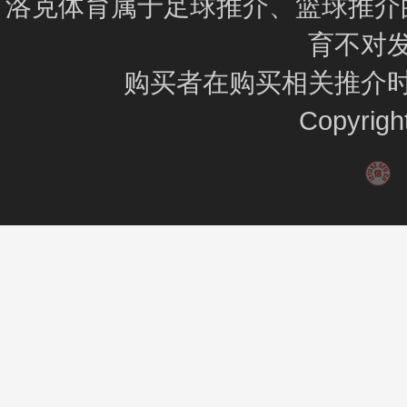
洛克体育属于足球推介、篮球推介
育不对
购买者在购买相关推介
Copyrigh