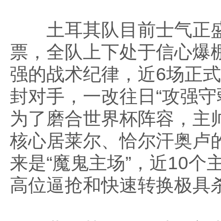
土耳其队目前士气正盛，
票，全队上下处于信心爆
强的战术纪律，近6场正式
封对手，一改往日“攻强守
为了磨合世界杯阵容，主
核心居莱尔、恰尔汗奥卢
来是“魔鬼主场”，近10
高位逼抢和快速转换极具