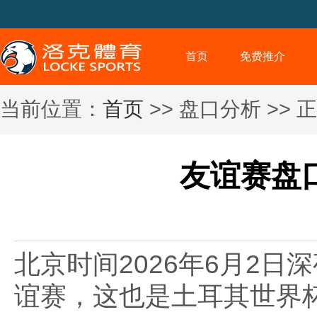
首页
免费推介
当前位置：
首页
>> 盘口分析 >> 
友谊赛盘
北京时间2026年6月2日
谊赛，这也是土耳其世界