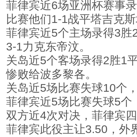
菲律宾近6场亚洲杯赛事录
比赛他们1-1战平塔吉克
菲律宾近5个主场录得3胜
3-1力克东帝汶。
关岛近5个客场录得2胜1
惨败给波多黎各。
关岛近5场比赛失球10个
菲律宾近5场比赛失球5
双方近4次对决，菲律宾
菲律宾此役主让3.50，