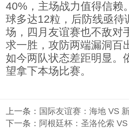
40%，主场战力值得信赖
球多达12粒，后防线亟待
场，四月友谊赛也不敌对手
求一胜，攻防两端漏洞百出
如今两队状态差距明显。
望拿下本场比赛。
上一条：
国际友谊赛：海地 VS 
下一条：
阿根廷杯：圣洛伦索 VS