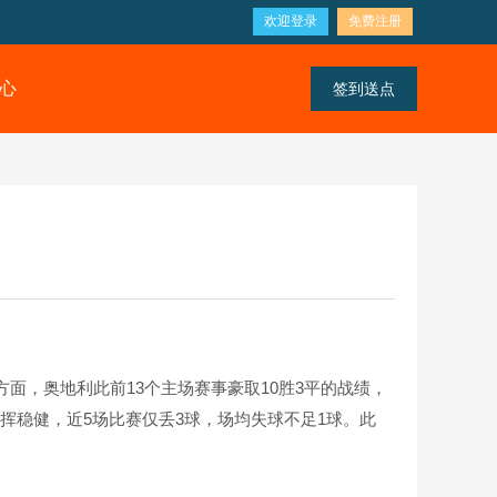
欢迎登录
免费注册
心
签到送点
面，奥地利此前13个主场赛事豪取10胜3平的战绩，
挥稳健，近5场比赛仅丢3球，场均失球不足1球。此