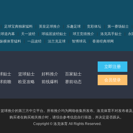
|
足球宝典独家猛料
|
英皇足球推介
|
乐趣足球
|
竞彩体坛
|
第一赛场贴士
|
胜球道内幕
|
天一波经
|
球福居波经贴士
|
球王竞猜推介
|
洛克高手贴士
|
永
纵横体育猛料
|
一品波经
|
法兰克足球
|
智博球讯
|
香港经典球网
立即注册
球贴士
篮球贴士
好料推介
百家贴士
会员登录
球前瞻
欧亚攻略
前线爆料
赛前动态
、篮球推介的第三方中立平台。所有推介均为网络收集所发布。洛克体育不对发布者及
购买者在购买相关推介时，请综合参考信息自行筛选，并决定是否跟从。
Copyright © 洛克体育 All Rights Reserved.