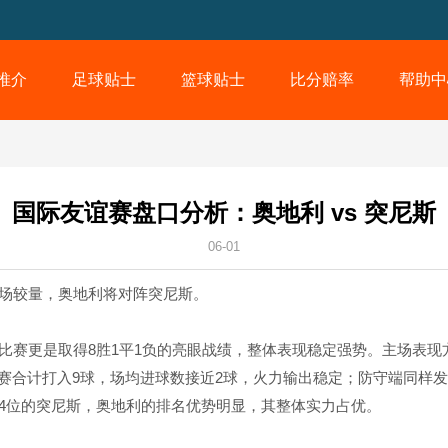
推介
足球贴士
篮球贴士
比分赔率
帮助中
国际友谊赛盘口分析：奥地利 vs 突尼斯
06-01
来一场较量，奥地利将对阵突尼斯。
比赛更是取得8胜1平1负的亮眼战绩，整体表现稳定强势。主场表现方
赛合计打入9球，场均进球数接近2球，火力输出稳定；防守端同样发
44位的突尼斯，奥地利的排名优势明显，其整体实力占优。