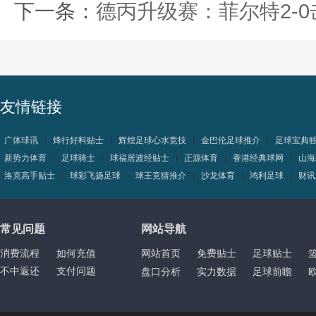
下一条：
德丙升级赛：菲尔特2-0
友情链接
广体球讯
|
烽行好料贴士
|
辉煌足球心水竞技
|
金巴伦足球推介
|
足球宝典
新势力体育
|
足球骑士
|
球福居波经贴士
|
正源体育
|
香港经典球网
|
山海
洛克高手贴士
|
球彩飞扬足球
|
球王竞猜推介
|
沙龙体育
|
鸿利足球
|
财讯
常见问题
网站导航
消费流程
如何充值
网站首页
免费贴士
足球贴士
不中返还
支付问题
盘口分析
实力数据
足球前瞻