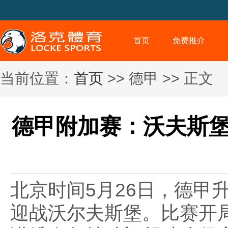
首页
免费推介
当前位置：
首页
>> 德甲 >> 正文
德甲附加赛：沃夫斯堡总
北京时间5月26日，德甲
迎战沃尔夫斯堡。比赛开