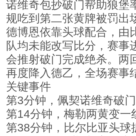
诺维奇包抄破门帮助狼堡
规吃到第二张黄牌被罚出
德博恩依靠头球配合，由
队均未能改写比分，赛事进
会推射破门完成绝杀。两回
再度降入德乙，全场赛事结
关键事件
第3分钟，佩契诺维奇破门
第14分钟，梅勒两黄变一
第38分钟，比尔比亚头球