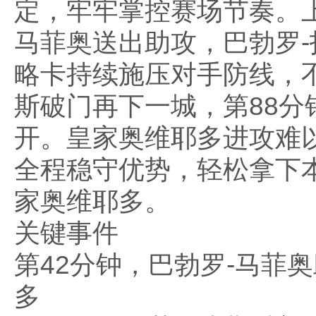
定，牢牢掌控赛场节奏。上
马菲奥送出助攻，巴勃罗
略卡持续施压对手防线，
斯破门再下一城，第88分
开。皇家奥维耶多进攻难
全程稳守优势，轻松拿下本
家奥维耶多。
关键事件
第42分钟，巴勃罗-马菲
多