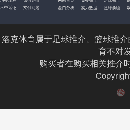
消费流程
如何充值
网站首页
免费贴士
足球贴士
不中返还
支付问题
盘口分析
实力数据
足球前瞻
洛克体育属于足球推介、篮球推介
育不对
购买者在购买相关推介
Copyrigh