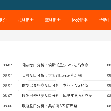
推介
足球贴士
篮球贴士
比分赔率
帮助中
葡超盘口分析：埃斯托里尔 VS 法马利康
08-07
08
日联盘口分析：大阪钢巴vs浦和红钻
08-07
08
欧罗巴资格赛盘口分析：本菲卡 VS 哈茨
08-07
08
欧罗巴资格赛盘口分析：库奥皮奥 VS 克拉约瓦大学
08-07
08
欧冠盘口分析：奥胡斯 VS 萨巴赫
08-06
08