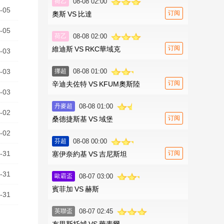
荷乙
08-08 02:00
-05
订阅
奧斯
VS
比達
-05
荷乙
08-08 02:00
订阅
維迪斯
VS
RKC華域克
-03
-03
挪超
08-08 01:00
订阅
辛迪夫佐特
VS
KFUM奧斯陸
-03
丹麥超
08-08 01:00
-02
订阅
桑德捷斯基
VS
域堡
-02
芬超
08-08 00:00
-31
订阅
塞伊奈約基
VS
吉尼斯坦
-31
歐霸盃
08-07 03:00
賓菲加
VS
赫斯
-31
英聯盃
08-07 02:45