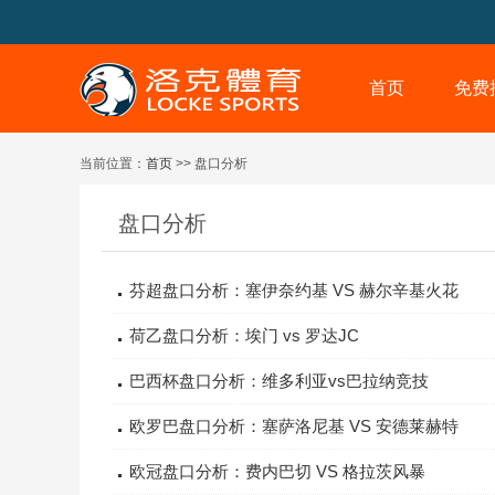
首页
免费
当前位置：
首页
>> 盘口分析
盘口分析
芬超盘口分析：塞伊奈约基 VS 赫尔辛基火花
荷乙盘口分析：埃门 vs 罗达JC
巴西杯盘口分析：维多利亚vs巴拉纳竞技
欧罗巴盘口分析：塞萨洛尼基 VS 安德莱赫特
欧冠盘口分析：费内巴切 VS 格拉茨风暴