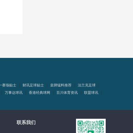
一赛场贴士
|
财讯足球贴士
|
皇牌猛料推荐
|
法兰克足球
|
|
万事达球讯
|
香港经典球网
|
百川体育资讯
|
联盟球讯
|
联系我们