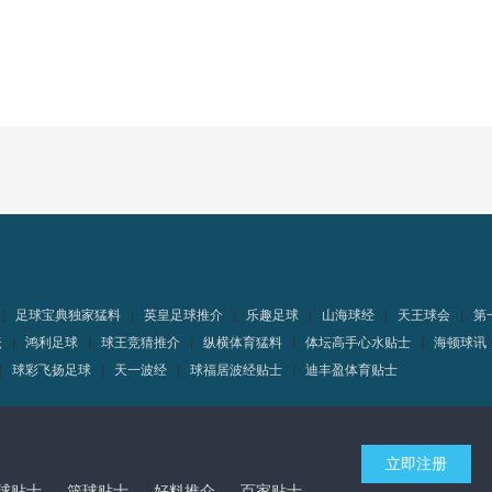
|
足球宝典独家猛料
|
英皇足球推介
|
乐趣足球
|
山海球经
|
天王球会
|
第
坛
|
鸿利足球
|
球王竞猜推介
|
纵横体育猛料
|
体坛高手心水贴士
|
海顿球讯
|
球彩飞扬足球
|
天一波经
|
球福居波经贴士
|
迪丰盈体育贴士
立即注册
球贴士
篮球贴士
好料推介
百家贴士