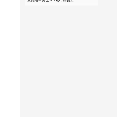
費倫斯華路士
VS
紮布熱礦工