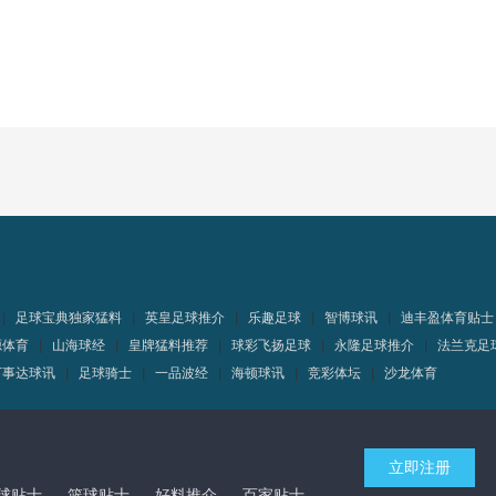
|
足球宝典独家猛料
|
英皇足球推介
|
乐趣足球
|
智博球讯
|
迪丰盈体育贴士
源体育
|
山海球经
|
皇牌猛料推荐
|
球彩飞扬足球
|
永隆足球推介
|
法兰克足
万事达球讯
|
足球骑士
|
一品波经
|
海顿球讯
|
竞彩体坛
|
沙龙体育
立即注册
球贴士
篮球贴士
好料推介
百家贴士