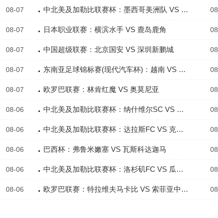
中北美及加勒比联赛杯：墨西哥美洲队 VS 圣迭戈FC
08-07
08
日本职业联赛：横滨水手 VS 鹿岛鹿角
08-07
08
中国超级联赛：北京国安 VS 深圳新鹏城
08-07
08
东南亚足球锦标赛(现代汽车杯)：越南 VS 柬埔寨
08-07
08
欧罗巴联赛：林肯红魔 VS 奥莫尼亚
08-07
08
中北美及加勒比联赛杯：纳什维尔SC VS 莱昂
08-06
08
中北美及加勒比联赛杯：达拉斯FC VS 克雷塔罗
08-06
08
巴西杯：弗鲁米嫩塞 VS 瓦斯科达迦马
08-06
08
中北美及加勒比联赛杯：洛杉矶FC VS 瓜达拉哈拉
08-06
08
欧罗巴联赛：特拉维夫马卡比 VS 索菲亚中央陆军
08-06
08