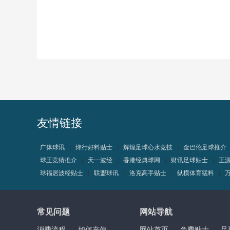
友情链接
广体球讯
|
烽行好料贴士
|
辉煌足球心水竞技
|
金巴伦足球推介
球王竞猜推介
|
天一波经
|
香港经典球网
|
财讯足球贴士
|
正
球福居波经贴士
|
联盟球讯
|
洛克高手贴士
|
纵横体育猛料
|
常见问题
网站导航
消费流程
如何充值
网站首页
免费贴士
足