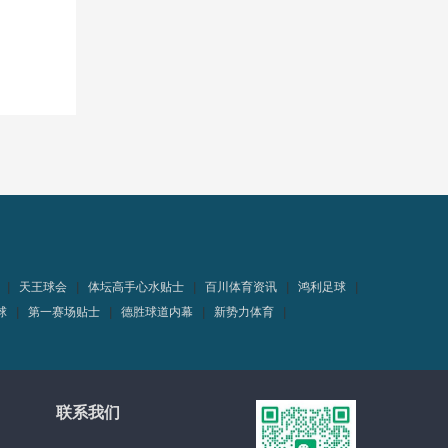
|
天王球会
|
体坛高手心水贴士
|
百川体育资讯
|
鸿利足球
|
球
|
第一赛场贴士
|
德胜球道内幕
|
新势力体育
|
联系我们