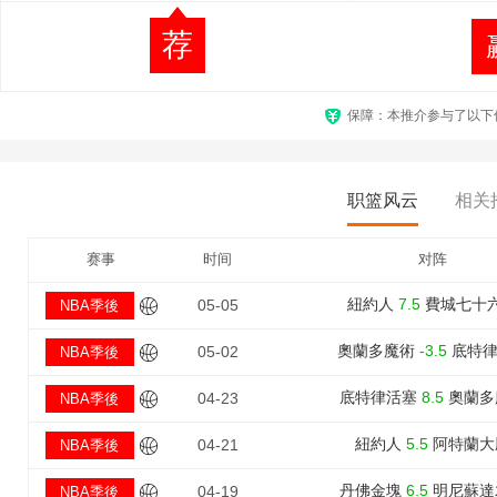
荐
保障：本推介参与了以下
职篮风云
相关
赛事
时间
对阵
紐約人
7.5
費城七十
05-05
NBA季後
奧蘭多魔術
-3.5
底特律
05-02
NBA季後
底特律活塞
8.5
奧蘭多
04-23
NBA季後
紐約人
5.5
阿特蘭大
04-21
NBA季後
丹佛金塊
6.5
明尼蘇達
04-19
NBA季後