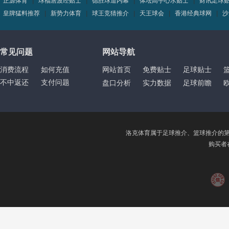
正源体育
|
球福居波经贴士
|
德胜球道内幕
|
体坛高手心水贴士
|
财讯足球
皇牌猛料推荐
|
新势力体育
|
球王竞猜推介
|
天王球会
|
香港经典球网
|
沙
常见问题
网站导航
消费流程
如何充值
网站首页
免费贴士
足球贴士
不中返还
支付问题
盘口分析
实力数据
足球前瞻
洛克体育属于足球推介、篮球推介的
购买者