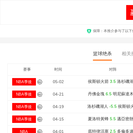
保障：本推介参与了以下
篮球绝杀
相关
赛事
时间
对阵
侯斯頓火箭
3.5
洛杉磯
05-02
NBA季後
丹佛金塊
6.5
明尼蘇達
04-21
NBA季後
洛杉磯湖人
-5.5
侯斯頓
04-19
NBA季後
夏洛特黃蜂
5.5
邁亞密
04-15
NBA季後
底特律活塞
2.5
多倫多
04-01
NBA