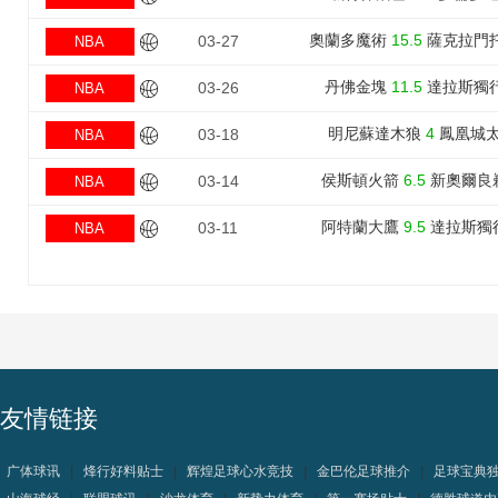
奧蘭多魔術
15.5
薩克拉門
03-27
NBA
丹佛金塊
11.5
達拉斯獨
03-26
NBA
明尼蘇達木狼
4
鳳凰城
03-18
NBA
侯斯頓火箭
6.5
新奧爾良
03-14
NBA
阿特蘭大鷹
9.5
達拉斯獨
03-11
NBA
友情链接
广体球讯
|
烽行好料贴士
|
辉煌足球心水竞技
|
金巴伦足球推介
|
足球宝典