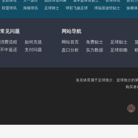
竞彩体坛
|
天一波经
|
德胜球道内幕
|
迪丰盈体育贴士
|
智博球讯
|
新势力
联盟球讯
|
海顿球讯
|
足球骑士
|
球彩飞扬足球
|
球福居波经贴士
|
纵横体
常见问题
网站导航
消费流程
如何充值
网站首页
免费贴士
足球贴士
不中返还
支付问题
盘口分析
实力数据
足球前瞻
洛克体育属于足球推介、篮球推介的
购买者