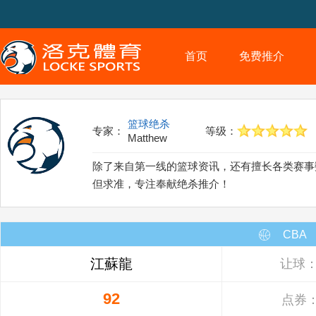
首页
免费推介
篮球绝杀
专家：
等级：
Matthew
除了来自第一线的篮球资讯，还有擅长各类赛事
但求准，专注奉献绝杀推介！
CBA
江蘇龍
让球
92
点券